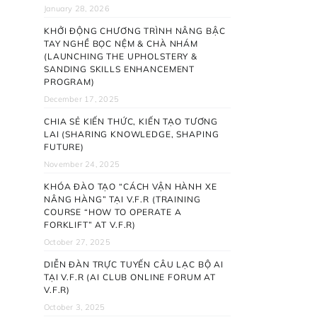
January 28, 2026
KHỞI ĐỘNG CHƯƠNG TRÌNH NÂNG BẬC
TAY NGHỀ BỌC NỆM & CHÀ NHÁM
(LAUNCHING THE UPHOLSTERY &
SANDING SKILLS ENHANCEMENT
PROGRAM)
December 17, 2025
CHIA SẺ KIẾN THỨC, KIẾN TẠO TƯƠNG
LAI (SHARING KNOWLEDGE, SHAPING
FUTURE)
November 24, 2025
KHÓA ĐÀO TẠO “CÁCH VẬN HÀNH XE
NÂNG HÀNG” TẠI V.F.R (TRAINING
COURSE “HOW TO OPERATE A
FORKLIFT” AT V.F.R)
October 27, 2025
DIỄN ĐÀN TRỰC TUYẾN CÂU LẠC BỘ AI
TẠI V.F.R (AI CLUB ONLINE FORUM AT
V.F.R)
October 3, 2025