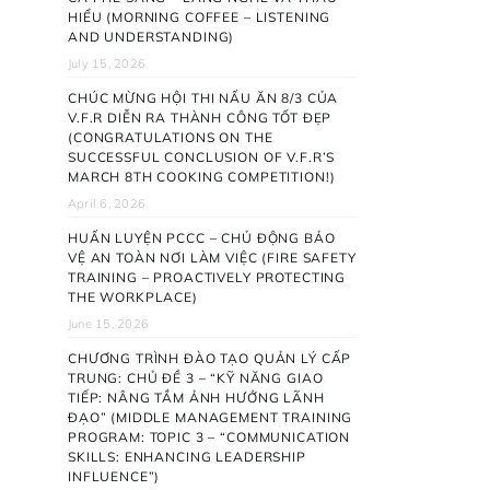
HIỂU (MORNING COFFEE – LISTENING
AND UNDERSTANDING)
July 15, 2026
CHÚC MỪNG HỘI THI NẤU ĂN 8/3 CỦA
V.F.R DIỄN RA THÀNH CÔNG TỐT ĐẸP
(CONGRATULATIONS ON THE
SUCCESSFUL CONCLUSION OF V.F.R’S
MARCH 8TH COOKING COMPETITION!)
April 6, 2026
HUẤN LUYỆN PCCC – CHỦ ĐỘNG BẢO
VỆ AN TOÀN NƠI LÀM VIỆC (FIRE SAFETY
TRAINING – PROACTIVELY PROTECTING
THE WORKPLACE)
June 15, 2026
CHƯƠNG TRÌNH ĐÀO TẠO QUẢN LÝ CẤP
TRUNG: CHỦ ĐỀ 3 – “KỸ NĂNG GIAO
TIẾP: NÂNG TẦM ẢNH HƯỞNG LÃNH
ĐẠO” (MIDDLE MANAGEMENT TRAINING
PROGRAM: TOPIC 3 – “COMMUNICATION
SKILLS: ENHANCING LEADERSHIP
INFLUENCE”)