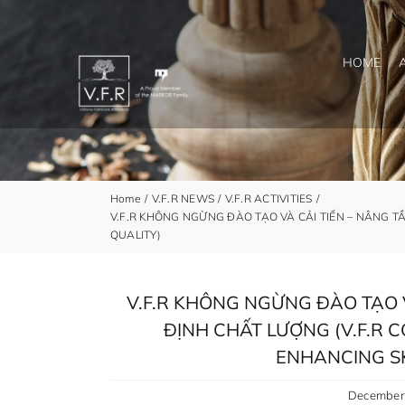
Skip
to
content
HOME
Home
V.F.R NEWS
V.F.R ACTIVITIES
V.F.R KHÔNG NGỪNG ĐÀO TẠO VÀ CẢI TIẾN – NÂNG T
QUALITY)
V.F.R KHÔNG NGỪNG ĐÀO TẠO 
ĐỊNH CHẤT LƯỢNG (V.F.R 
ENHANCING SK
December