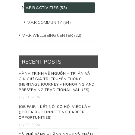
V.F.R ACTIVITIES (53)
V.F.R COMMUNITY (64)
V.F.R WELLBEING CENTER (22)
RECENT POSTS
HÀNH TRÌNH VỀ NGUỒN – TRI ÂN VÀ
GÌN GIỮ GIÁ TRỊ TRUYỀN THỐNG
(HERITAGE JOURNEY – HONORING AND
PRESERVING TRADITIONAL VALUES)
July 31, 2026
JOB FAIR – KẾT NỐI CƠ HỘI VIỆC LÀM
(JOB FAIR – CONNECTING CAREER
OPPORTUNITIES)
July 23, 2026
CÀ PHÊ SÁNG – LẮNG NGHE VÀ THẤU