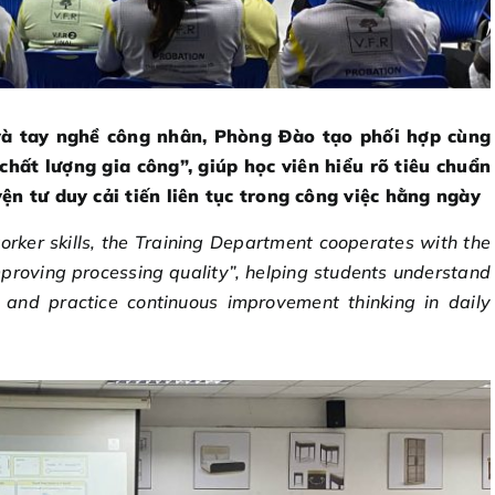
à tay nghề công nhân, Phòng Đào tạo phối hợp cùng
chất lượng gia công”, giúp học viên hiểu rõ tiêu chuẩn
uyện tư duy cải tiến liên tục trong công việc hằng ngày
orker skills, the Training Department cooperates with the
proving processing quality”, helping students understand
y and practice continuous improvement thinking in daily