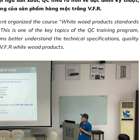
i ngũ sản xuất, QC hiểu rõ hơn về đặc điểm kỹ thuật,
ông của sản phẩm hàng mộc trắng V.F.R.
ent organized the course “White wood products standards
his is one of the key topics of the QC training program,
s better understand the technical specifications, quality
V.F.R white wood products.