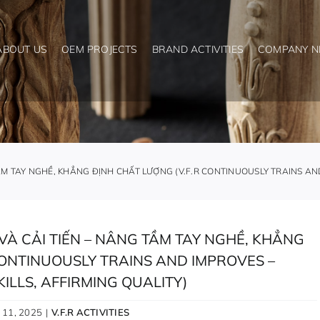
ABOUT US
OEM PROJECTS
BRAND ACTIVITIES
COMPANY 
ẦM TAY NGHỀ, KHẲNG ĐỊNH CHẤT LƯỢNG (V.F.R CONTINUOUSLY TRAINS AN
VÀ CẢI TIẾN – NÂNG TẦM TAY NGHỀ, KHẲNG
CONTINUOUSLY TRAINS AND IMPROVES –
ILLS, AFFIRMING QUALITY)
 11, 2025
|
V.F.R ACTIVITIES