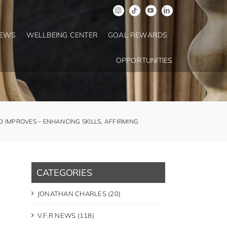
NEWS
WELLBEING CENTER
GOAL REWARDS
OPPORTUNITIES
D IMPROVES – ENHANCING SKILLS, AFFIRMING
CATEGORIES
JONATHAN CHARLES (20)
V.F.R NEWS (118)