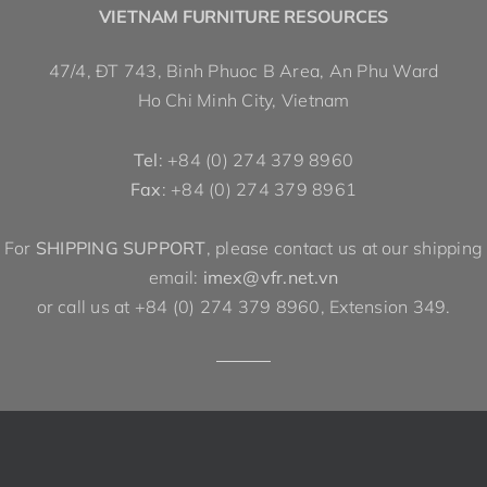
VIETNAM FURNITURE RESOURCES
47/4, ĐT 743, Binh Phuoc B Area, An Phu Ward
Ho Chi Minh City, Vietnam
Tel
: +84 (0) 274 379 8960
Fax
: +84 (0) 274 379 8961
For
SHIPPING SUPPORT
, please contact us at our shipping
email:
imex@vfr.net.vn
or call us at +84 (0) 274 379 8960, Extension 349.