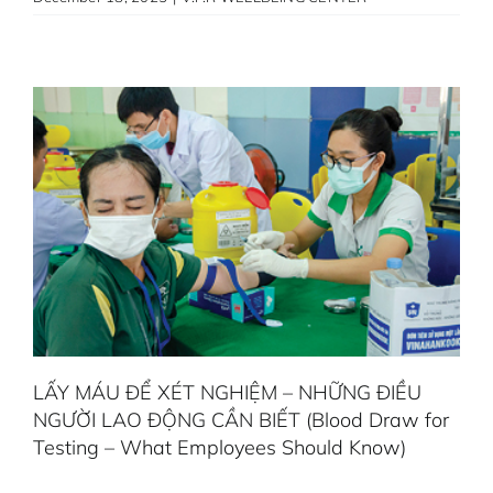
LẤY MÁU ĐỂ XÉT NGHIỆM – NHỮNG ĐIỀU
NGƯỜI LAO ĐỘNG CẦN BIẾT (Blood Draw for
Testing – What Employees Should Know)