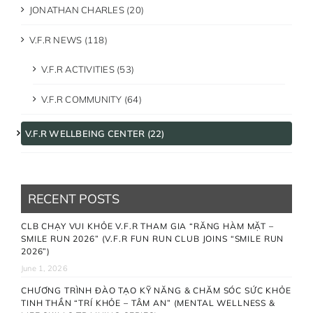
JONATHAN CHARLES (20)
V.F.R NEWS (118)
V.F.R ACTIVITIES (53)
V.F.R COMMUNITY (64)
V.F.R WELLBEING CENTER (22)
RECENT POSTS
CLB CHẠY VUI KHỎE V.F.R THAM GIA “RĂNG HÀM MẶT –
SMILE RUN 2026” (V.F.R FUN RUN CLUB JOINS “SMILE RUN
2026”)
June 1, 2026
CHƯƠNG TRÌNH ĐÀO TẠO KỸ NĂNG & CHĂM SÓC SỨC KHỎE
TINH THẦN “TRÍ KHỎE – TÂM AN” (MENTAL WELLNESS &