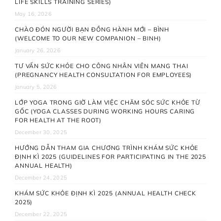
LIFE SKILLS TRAINING SERIES)
May 16, 2026
CHÀO ĐÓN NGƯỜI BẠN ĐỒNG HÀNH MỚI – BÌNH
(WELCOME TO OUR NEW COMPANION – BINH)
January 26, 2026
TƯ VẤN SỨC KHỎE CHO CÔNG NHÂN VIÊN MANG THAI
(PREGNANCY HEALTH CONSULTATION FOR EMPLOYEES)
January 5, 2026
LỚP YOGA TRONG GIỜ LÀM VIỆC CHĂM SÓC SỨC KHỎE TỪ
GỐC (YOGA CLASSES DURING WORKING HOURS CARING
FOR HEALTH AT THE ROOT)
December 30, 2025
HƯỚNG DẪN THAM GIA CHƯƠNG TRÌNH KHÁM SỨC KHỎE
ĐỊNH KÌ 2025 (GUIDELINES FOR PARTICIPATING IN THE 2025
ANNUAL HEALTH)
December 24, 2025
KHÁM SỨC KHỎE ĐỊNH KÌ 2025 (ANNUAL HEALTH CHECK
2025)
December 22, 2025