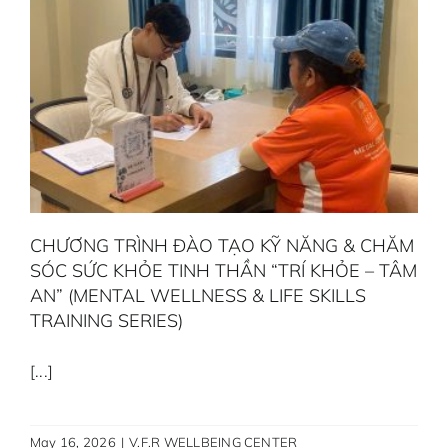
CHƯƠNG TRÌNH ĐÀO TẠO KỸ NĂNG & CHĂM
SÓC SỨC KHỎE TINH THẦN “TRÍ KHỎE – TÂM
AN” (MENTAL WELLNESS & LIFE SKILLS
TRAINING SERIES)
[...]
May 16, 2026
|
V.F.R WELLBEING CENTER