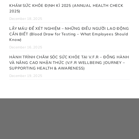
KHÁM SỨC KHỎE ĐỊNH KÌ 2025 (ANNUAL HEALTH CHECK
2025)
December 18, 2025
LẤY MÁU ĐỂ XÉT NGHIỆM – NHỮNG ĐIỀU NGƯỜI LAO ĐỘNG
CẦN BIẾT (Blood Draw for Testing – What Employees Should
Know)
December 16, 2025
HÀNH TRÌNH CHĂM SÓC SỨC KHỎE TẠI V.F.R – ĐỒNG HÀNH
VÀ NÂNG CAO NHẬN THỨC (V.F.R WELLBEING JOURNEY –
SUPPORTING HEALTH & AWARENESS)
December 19, 2025