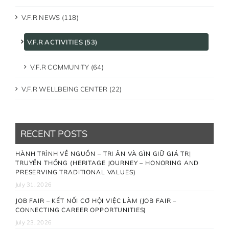
V.F.R NEWS (118)
V.F.R ACTIVITIES (53)
V.F.R COMMUNITY (64)
V.F.R WELLBEING CENTER (22)
RECENT POSTS
HÀNH TRÌNH VỀ NGUỒN – TRI ÂN VÀ GÌN GIỮ GIÁ TRỊ
TRUYỀN THỐNG (HERITAGE JOURNEY – HONORING AND
PRESERVING TRADITIONAL VALUES)
July 31, 2026
JOB FAIR – KẾT NỐI CƠ HỘI VIỆC LÀM (JOB FAIR –
CONNECTING CAREER OPPORTUNITIES)
July 23, 2026