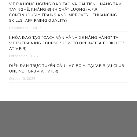
V.F.R KHÔNG NGỪNG ĐÀO TẠO VÀ CẢI TIẾN – NÂNG TẦM
TAY NGHỀ, KHẲNG ĐỊNH CHẤT LƯỢNG (V.F.R
CONTINUOUSLY TRAINS AND IMPROVES – ENHANCING
SKILLS, AFFIRMING QUALITY)
December 11, 2025
KHÓA ĐÀO TẠO “CÁCH VẬN HÀNH XE NÂNG HÀNG” TẠI
V.F.R (TRAINING COURSE “HOW TO OPERATE A FORKLIFT”
AT V.F.R)
October 27, 2025
DIỄN ĐÀN TRỰC TUYẾN CÂU LẠC BỘ AI TẠI V.F.R (AI CLUB
ONLINE FORUM AT V.F.R)
October 3, 2025