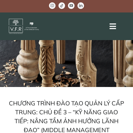
Skip
to
content
Toggle
Naviga
HOME
ABOUT US
OEM PROJECTS
BRAND ACTIVITIES
CHƯƠNG TRÌNH ĐÀO TẠO QUẢN LÝ CẤP
COMPANY NEWS
TRUNG: CHỦ ĐỀ 3 – “KỸ NĂNG GIAO
TIẾP: NÂNG TẦM ẢNH HƯỞNG LÃNH
WELLBEING CENTER
ĐẠO” (MIDDLE MANAGEMENT