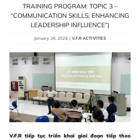
GOAL REWARDS
TRAINING PROGRAM: TOPIC 3 –
“COMMUNICATION SKILLS: ENHANCING
OPPORTUNITIES
LEADERSHIP INFLUENCE”)
January 28, 2026
|
V.F.R ACTIVITIES
V.F.R tiếp tục triển khai giai đoạn tiếp theo