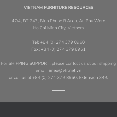
VIETNAM FURNITURE RESOURCES
47/4, ĐT 743, Binh Phuoc B Area, An Phu Ward
Ho Chi Minh City, Vietnam
Tel
: +84 (0) 274 379 8960
Fax
: +84 (0) 274 379 8961
For
SHIPPING SUPPORT
, please contact us at our shipping
email:
imex@vfr.net.vn
or call us at +84 (0) 274 379 8960, Extension 349.