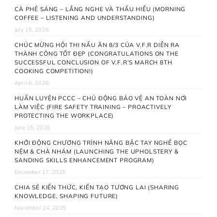
CÀ PHÊ SÁNG – LẮNG NGHE VÀ THẤU HIỂU (MORNING
COFFEE – LISTENING AND UNDERSTANDING)
July 15, 2026
CHÚC MỪNG HỘI THI NẤU ĂN 8/3 CỦA V.F.R DIỄN RA
THÀNH CÔNG TỐT ĐẸP (CONGRATULATIONS ON THE
SUCCESSFUL CONCLUSION OF V.F.R’S MARCH 8TH
COOKING COMPETITION!)
April 6, 2026
HUẤN LUYỆN PCCC – CHỦ ĐỘNG BẢO VỆ AN TOÀN NƠI
LÀM VIỆC (FIRE SAFETY TRAINING – PROACTIVELY
PROTECTING THE WORKPLACE)
June 15, 2026
KHỞI ĐỘNG CHƯƠNG TRÌNH NÂNG BẬC TAY NGHỀ BỌC
NỆM & CHÀ NHÁM (LAUNCHING THE UPHOLSTERY &
SANDING SKILLS ENHANCEMENT PROGRAM)
December 17, 2025
CHIA SẺ KIẾN THỨC, KIẾN TẠO TƯƠNG LAI (SHARING
KNOWLEDGE, SHAPING FUTURE)
November 24, 2025