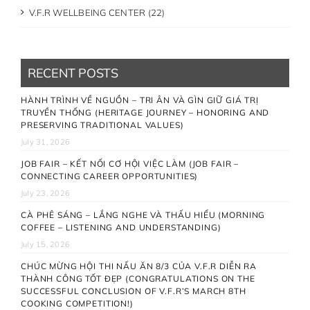
V.F.R WELLBEING CENTER (22)
RECENT POSTS
HÀNH TRÌNH VỀ NGUỒN – TRI ÂN VÀ GÌN GIỮ GIÁ TRỊ
TRUYỀN THỐNG (HERITAGE JOURNEY – HONORING AND
PRESERVING TRADITIONAL VALUES)
July 31, 2026
JOB FAIR – KẾT NỐI CƠ HỘI VIỆC LÀM (JOB FAIR –
CONNECTING CAREER OPPORTUNITIES)
July 23, 2026
CÀ PHÊ SÁNG – LẮNG NGHE VÀ THẤU HIỂU (MORNING
COFFEE – LISTENING AND UNDERSTANDING)
July 15, 2026
CHÚC MỪNG HỘI THI NẤU ĂN 8/3 CỦA V.F.R DIỄN RA
THÀNH CÔNG TỐT ĐẸP (CONGRATULATIONS ON THE
SUCCESSFUL CONCLUSION OF V.F.R’S MARCH 8TH
COOKING COMPETITION!)