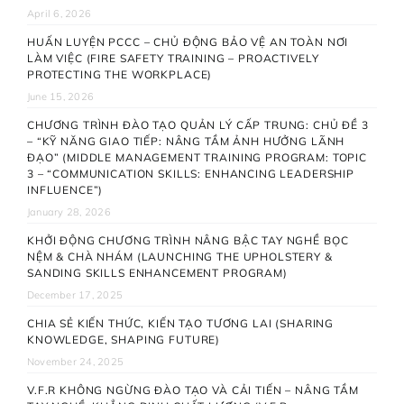
April 6, 2026
HUẤN LUYỆN PCCC – CHỦ ĐỘNG BẢO VỆ AN TOÀN NƠI
LÀM VIỆC (FIRE SAFETY TRAINING – PROACTIVELY
PROTECTING THE WORKPLACE)
June 15, 2026
CHƯƠNG TRÌNH ĐÀO TẠO QUẢN LÝ CẤP TRUNG: CHỦ ĐỀ 3
– “KỸ NĂNG GIAO TIẾP: NÂNG TẦM ẢNH HƯỞNG LÃNH
ĐẠO” (MIDDLE MANAGEMENT TRAINING PROGRAM: TOPIC
3 – “COMMUNICATION SKILLS: ENHANCING LEADERSHIP
INFLUENCE”)
January 28, 2026
KHỞI ĐỘNG CHƯƠNG TRÌNH NÂNG BẬC TAY NGHỀ BỌC
NỆM & CHÀ NHÁM (LAUNCHING THE UPHOLSTERY &
SANDING SKILLS ENHANCEMENT PROGRAM)
December 17, 2025
CHIA SẺ KIẾN THỨC, KIẾN TẠO TƯƠNG LAI (SHARING
KNOWLEDGE, SHAPING FUTURE)
November 24, 2025
V.F.R KHÔNG NGỪNG ĐÀO TẠO VÀ CẢI TIẾN – NÂNG TẦM