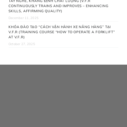
TAY NGHỀ, KHẲNG ĐỊNH CHẤT LƯỢNG (V.F.R
CONTINUOUSLY TRAINS AND IMPROVES – ENHANCING
SKILLS, AFFIRMING QUALITY)
December 11, 2025
KHÓA ĐÀO TẠO “CÁCH VẬN HÀNH XE NÂNG HÀNG” TẠI
V.F.R (TRAINING COURSE “HOW TO OPERATE A FORKLIFT”
AT V.F.R)
October 27, 2025