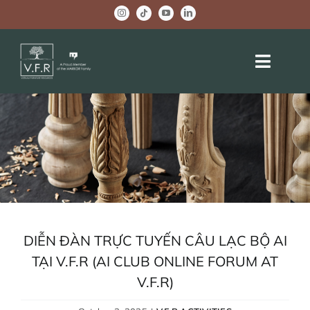
Skip
to
content
Toggle
Naviga
HOME
ABOUT US
OEM PROJECTS
BRAND ACTIVITIES
DIỄN ĐÀN TRỰC TUYẾN CÂU LẠC BỘ AI
COMPANY NEWS
TẠI V.F.R (AI CLUB ONLINE FORUM AT
V.F.R)
WELLBEING CENTER