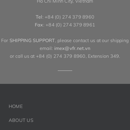
Ho Chi Minh City, Vietnam
Tel
: +84 (0) 274 379 8960
Fax
: +84 (0) 274 379 8961
For
SHIPPING SUPPORT
, please contact us at our shipping
email:
imex@vfr.net.vn
or call us at +84 (0) 274 379 8960, Extension 349.
HOME
ABOUT US