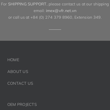
For
SHIPPING SUPPORT
, please contact us at our shipping
email:
imex@vfr.net.vn
or call us at +84 (0) 274 379 8960, Extension 349.
HOME
ABOUT US
CONTACT US
OEM PROJECTS