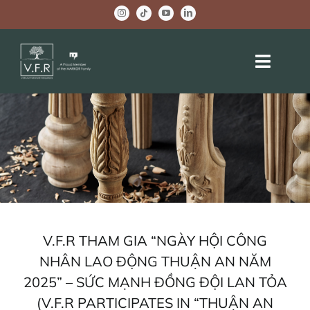
Skip
to
content
Toggle
Naviga
HOME
ABOUT US
OEM PROJECTS
BRAND ACTIVITIES
V.F.R THAM GIA “NGÀY HỘI CÔNG
COMPANY NEWS
NHÂN LAO ĐỘNG THUẬN AN NĂM
2025” – SỨC MẠNH ĐỒNG ĐỘI LAN TỎA
WELLBEING CENTER
(V.F.R PARTICIPATES IN “THUẬN AN