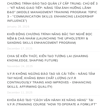
CHƯƠNG TRÌNH ĐÀO TẠO QUẢN LÝ CẤP TRUNG: CHỦ ĐỀ 3
– “KỸ NĂNG GIAO TIẾP: NÂNG TẦM ẢNH HƯỞNG LÃNH
ĐẠO” (MIDDLE MANAGEMENT TRAINING PROGRAM: TOPIC
3 – “COMMUNICATION SKILLS: ENHANCING LEADERSHIP
INFLUENCE”)
January 28, 2026
KHỞI ĐỘNG CHƯƠNG TRÌNH NÂNG BẬC TAY NGHỀ BỌC
NỆM & CHÀ NHÁM (LAUNCHING THE UPHOLSTERY &
SANDING SKILLS ENHANCEMENT PROGRAM)
December 17, 2025
CHIA SẺ KIẾN THỨC, KIẾN TẠO TƯƠNG LAI (SHARING
KNOWLEDGE, SHAPING FUTURE)
November 24, 2025
V.F.R KHÔNG NGỪNG ĐÀO TẠO VÀ CẢI TIẾN – NÂNG TẦM
TAY NGHỀ, KHẲNG ĐỊNH CHẤT LƯỢNG (V.F.R
CONTINUOUSLY TRAINS AND IMPROVES – ENHANCING
SKILLS, AFFIRMING QUALITY)
December 11, 2025
KHÓA ĐÀO TẠO “CÁCH VẬN HÀNH XE NÂNG HÀNG” TẠI
V.F.R (TRAINING COURSE “HOW TO OPERATE A FORKLIFT”