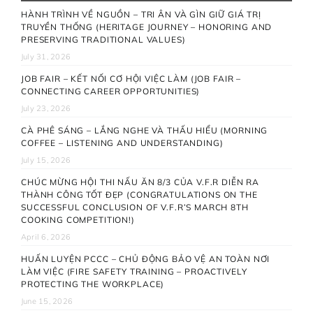
HÀNH TRÌNH VỀ NGUỒN – TRI ÂN VÀ GÌN GIỮ GIÁ TRỊ
TRUYỀN THỐNG (HERITAGE JOURNEY – HONORING AND
PRESERVING TRADITIONAL VALUES)
July 31, 2026
JOB FAIR – KẾT NỐI CƠ HỘI VIỆC LÀM (JOB FAIR –
CONNECTING CAREER OPPORTUNITIES)
July 23, 2026
CÀ PHÊ SÁNG – LẮNG NGHE VÀ THẤU HIỂU (MORNING
COFFEE – LISTENING AND UNDERSTANDING)
July 15, 2026
CHÚC MỪNG HỘI THI NẤU ĂN 8/3 CỦA V.F.R DIỄN RA
THÀNH CÔNG TỐT ĐẸP (CONGRATULATIONS ON THE
SUCCESSFUL CONCLUSION OF V.F.R’S MARCH 8TH
COOKING COMPETITION!)
April 6, 2026
HUẤN LUYỆN PCCC – CHỦ ĐỘNG BẢO VỆ AN TOÀN NƠI
LÀM VIỆC (FIRE SAFETY TRAINING – PROACTIVELY
PROTECTING THE WORKPLACE)
June 15, 2026