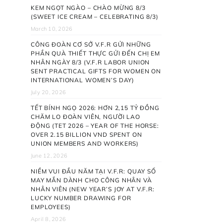
KEM NGỌT NGÀO – CHÀO MỪNG 8/3
(SWEET ICE CREAM – CELEBRATING 8/3)
March 10, 2026
CÔNG ĐOÀN CƠ SỞ V.F.R GỬI NHỮNG
PHẦN QUÀ THIẾT THỰC GỬI ĐẾN CHỊ EM
NHÂN NGÀY 8/3 (V.F.R LABOR UNION
SENT PRACTICAL GIFTS FOR WOMEN ON
INTERNATIONAL WOMEN’S DAY)
July 20, 2026
TẾT BÍNH NGỌ 2026: HƠN 2,15 TỶ ĐỒNG
CHĂM LO ĐOÀN VIÊN, NGƯỜI LAO
ĐỘNG (TET 2026 – YEAR OF THE HORSE:
OVER 2.15 BILLION VND SPENT ON
UNION MEMBERS AND WORKERS)
June 12, 2026
NIỀM VUI ĐẦU NĂM TẠI V.F.R: QUAY SỐ
MAY MẮN DÀNH CHO CÔNG NHÂN VÀ
NHÂN VIÊN (NEW YEAR’S JOY AT V.F.R:
LUCKY NUMBER DRAWING FOR
EMPLOYEES)
April 8, 2026