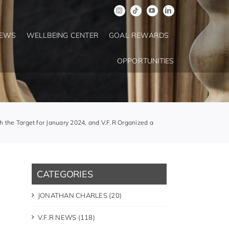
NEWS
WELLBEING CENTER
GOAL REWARDS
OPPORTUNITIES
 Target for January 2024, and V.F.R Organized a
CATEGORIES
JONATHAN CHARLES (20)
V.F.R NEWS (118)