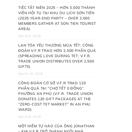
TIỆC TẤT NIÊN 2025 – HƠN 3.000 THÀNH
VIÊN HỘI TỤ TẠI KHU DU LỊCH SƠN TIÊN
(2025 YEAR-END PARTY – OVER 3,000
MEMBERS GATHER AT SON TIEN TOURIST
AREA)
March 9, 2026
LAN TỎA YÊU THƯƠNG MÙA TẾT: CÔNG
ĐOÀN V.F.R TRAO HƠN 2.500 PHẦN QUÀ
(SPREADING LOVE DURING TET: V.F.R.
TRADE UNION DISTRIBUTES OVER 2,500
GIFTS)
March 16, 2026
CÔNG ĐOÀN CƠ SỞ V.F.R TRAO 120
PHẦN QUÀ TẠI “CHỢ TẾT 0 ĐỒNG”
PHƯỜNG AN PHÚ (V.F.R. TRADE UNION
DONATES 120 GIFT PACKAGES AT THE
“ZERO-COST TET MARKET” IN AN PHU
WARD)
March 8, 2026
MỘT NIỀM TỰ HÀO CỦA ÔNG JONATHAN
– KHI V.F.R TRỞ THÀNH NGÔI NHÀ