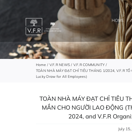
Skip
to
content
HOME
Home
V.F.R NEWS
V.F.R COMMUNITY
TOÀN NHÀ MÁY ĐẠT CHỈ TIÊU THÁNG 1/2024, V.F.R TỔ C
Lucky Draw for All Employees)
TOÀN NHÀ MÁY ĐẠT CHỈ TIÊU T
MẮN CHO NGƯỜI LAO ĐỘNG (The E
2024, and V.F.R Organi
July 15