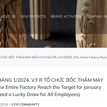
ABOUT US
OEM PROJECTS
BRAND ACTIVITIES
COMPANY 
HỨC BỐC THĂM MAY MẮN CHO NGƯỜI LAO ĐỘNG (The Entire Factory Reach the
HÁNG 1/2024, V.F.R TỔ CHỨC BỐC THĂM MAY
ntire Factory Reach the Target for January
zed a Lucky Draw for All Employees)
, 2024
|
V.F.R COMMUNITY