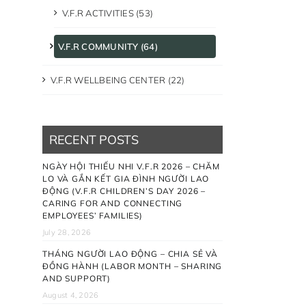
V.F.R ACTIVITIES (53)
V.F.R COMMUNITY (64)
V.F.R WELLBEING CENTER (22)
RECENT POSTS
NGÀY HỘI THIẾU NHI V.F.R 2026 – CHĂM
LO VÀ GẮN KẾT GIA ĐÌNH NGƯỜI LAO
ĐỘNG (V.F.R CHILDREN’S DAY 2026 –
CARING FOR AND CONNECTING
EMPLOYEES’ FAMILIES)
July 28, 2026
THÁNG NGƯỜI LAO ĐỘNG – CHIA SẺ VÀ
ĐỒNG HÀNH (LABOR MONTH – SHARING
AND SUPPORT)
August 4, 2026